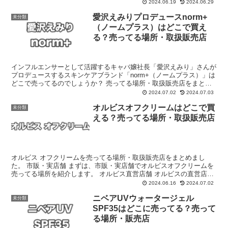
急ハンズ・ロフト 大手バラエティショップである...
2024.06.19
2024.06.29
愛沢えみりプロデュースnorm+
未分類
（ノームプラス）はどこで買え
る？売ってる場所・取扱販売店
インフルエンサーとして活躍するキャバ嬢社長「愛沢えみり」さんが
プロデュースするスキンケアブランド「norm+（ノームプラス）」は
どこで売ってるのでしょうか？ 売ってる場所・取扱販売店をまとめ
ました。 市販・実店舗 まずは、市販・実店舗で売っ...
2024.07.02
2024.07.03
オルビスオフクリームはどこで買
未分類
える？売ってる場所・取扱販売店
オルビス オフクリームを売ってる場所・取扱販売店をまとめまし
た。 市販・実店舗 まずは、市販・実店舗でオルビスオフクリームを
売ってる場所を紹介します。 オルビス直営店舗 オルビスの直営店舗
でオルビスオフクリームを購入することができます。 オ...
2024.06.16
2024.07.02
ニベアUVウォータージェル
未分類
SPF35はどこに売ってる？売って
る場所・販売店